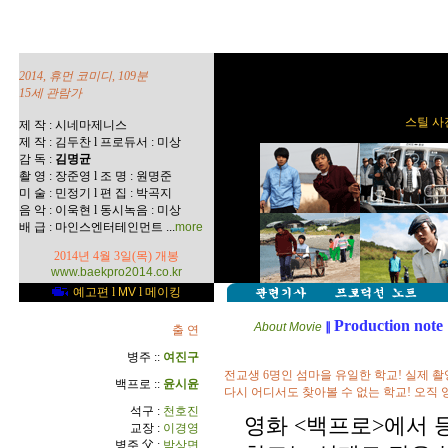
2014, 휴먼 코미디, 109분
15세 관람가
스틸 사진
제 작 : 시네마제니스
제 작 : 김두찬 l 프로듀서 : 미상
감 독 :
김명균
촬 영 : 장준영 l 조 명 : 원명준
미 술 : 민정기 l 편 집 : 박곡지
음 악 : 이욱현 l 동시녹음 : 미상
...
배 급 : 마인스엔터테인먼트
more
2014년 4월 3일(목) 개봉
www.baekpro2014.co.kr
예고편
l
MV
l
메이킹
Production note
About Movie
∥
출 연
병주 ::
여진구
전교생 6명인 섬마을 유일한 학교! 실제 촬
백프로 ::
윤시윤
다시 어디서도 찾아볼 수 없는 학교! 오직 
석구 :
천호진
영화 <백프로>에서 
교장 :
이경영
병주 父 :
박상면