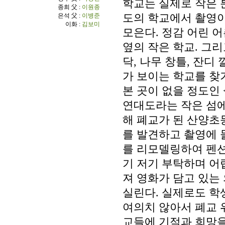
학교는 실제로 작은 
종희 父 :
이원종
은석 父 :
이병준
도의 학교에서 촬영
이화 :
김보미
모은다. 정감 어린 
옆의 작은 학교. 그리
닥, 나무 창틀, 잔디
가 보이는 학교를 찾
본 곳이 없을 정도인
연대도라는 작은 섬
해 폐교가 된 산양초
를 발견하고 촬영에 
를 리모델링하여 펜
기 저기 부탁하며 어
져 영화가 담고 있는
실린다. 실제로도 학
여의치 않아서 폐교 
교들에 기적과 희망을