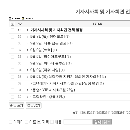
기자시사회 및 기자회견 전
기자시사회 및 기자회견 전체 일정
9월 8일(월) [언더월드]
39
(1)
9월 9일 [나를 닮은 얼굴]
38
(1)
9월 9일 [트럭]
37
(1)
9월 9일 [파이어프루프]
36
(1)
9월 9일 [하바나 블루스]
35
(1)
9월 9일 [하쉬 타임]
34
(1)
9월 9일(목) 식량주권 지키기 영화인 기자회견!
33
(1)
<그녀에게> 기자시사회 (3월 27일)-일정 변경
32
(1)
<동승> VIP 시사회(3월 27일)
31
<드럼라인> (3월 31일)
30
..
◀
[1]
[291]
[292]
[293]
[294]
[295]
[296]
[2