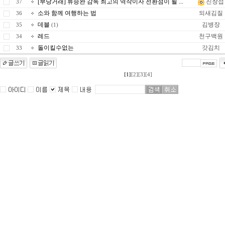
[부당거래] 류승완 감독 최고의 역작이자 전환점이 될 ...
진창섭
37
소와 함께 여행하는 법
되새김질
36
데블
김병장
35
(1)
레드
천구백원
34
돌이킬수없는
갓김치
33
[1]
[2]
[3]
[4]