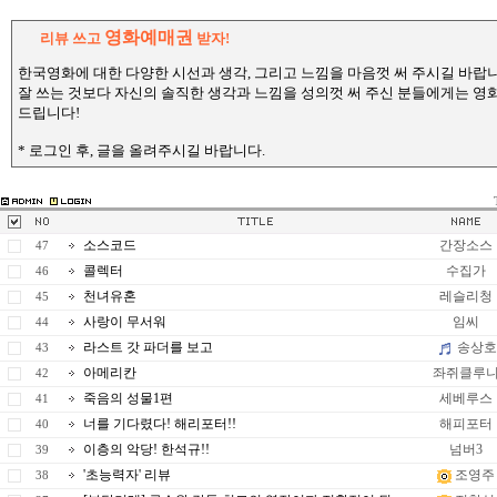
영화예매권
리뷰 쓰고
받자!
한국영화에 대한 다양한 시선과 생각, 그리고 느낌을 마음껏 써 주시길 바랍
잘 쓰는 것보다 자신의 솔직한 생각과 느낌을 성의껏 써 주신 분들에게는 
드립니다!
* 로그인 후, 글을 올려주시길 바랍니다.
소스코드
간장소스
47
콜렉터
수집가
46
천녀유혼
레슬리청
45
사랑이 무서워
임씨
44
라스트 갓 파더를 보고
송상호
43
아메리칸
좌쥐클루
42
죽음의 성물1편
세베루스
41
너를 기다렸다! 해리포터!!
해피포터
40
이층의 악당! 한석규!!
넘버3
39
'초능력자' 리뷰
조영주
38