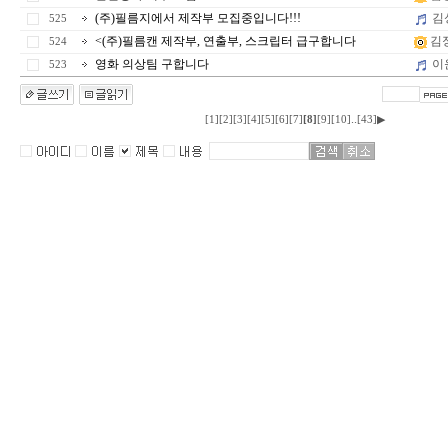
(주)필름지에서 제작부 모집중입니다!!!
김
525
<(주)필름캔 제작부, 연출부, 스크립터 급구합니다
김
524
영화 의상팀 구합니다
이
523
..
[1]
[2]
[3]
[4]
[5]
[6]
[7]
[8]
[9]
[10]
[43]
▶