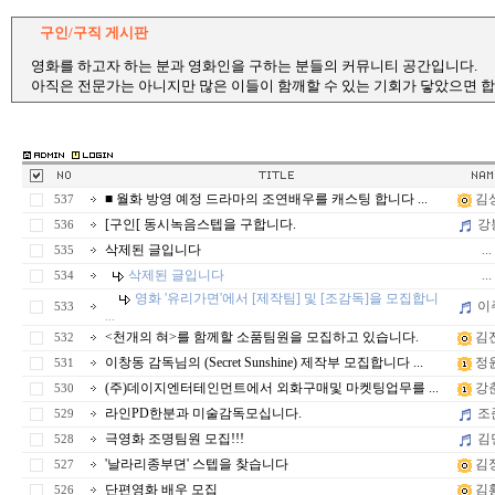
구인/구직 게시판
영화를 하고자 하는 분과 영화인을 구하는 분들의 커뮤니티 공간입니다.
아직은 전문가는 아니지만 많은 이들이 함깨할 수 있는 기회가 닿았으면 합
■ 월화 방영 예정 드라마의 조연배우를 캐스팅 합니다 ...
김
537
[구인[ 동시녹음스텝을 구합니다.
강
536
삭제된 글입니다
...
535
삭제된 글입니다
...
534
영화 '유리가면'에서 [제작팀] 및 [조감독]을 모집합니
이
533
...
<천개의 혀>를 함께할 소품팀원을 모집하고 있습니다.
김
532
이창동 감독님의 (Secret Sunshine) 제작부 모집합니다 ...
정
531
(주)데이지엔터테인먼트에서 외화구매및 마켓팅업무를 ...
강
530
라인PD한분과 미술감독모십니다.
조
529
극영화 조명팀원 모집!!!
김
528
'날라리종부뎐' 스텝을 찾습니다
김
527
단편영화 배우 모집
김
526