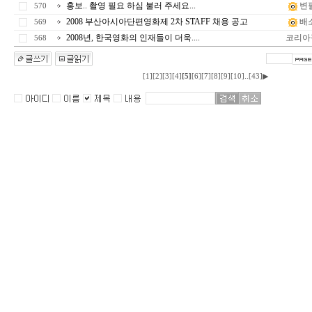
홍보.. 촬영 필요 하심 불러 주세요...
변
570
2008 부산아시아단편영화제 2차 STAFF 채용 공고
배
569
2008년, 한국영화의 인재들이 더욱....
코리아
568
..
[1]
[2]
[3]
[4]
[5]
[6]
[7]
[8]
[9]
[10]
[43]
▶