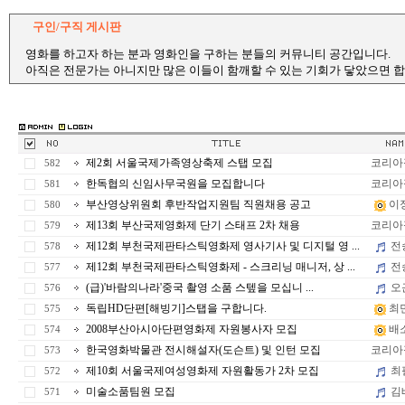
구인/구직 게시판
영화를 하고자 하는 분과 영화인을 구하는 분들의 커뮤니티 공간입니다.
아직은 전문가는 아니지만 많은 이들이 함깨할 수 있는 기회가 닿았으면 합
제2회 서울국제가족영상축제 스탭 모집
코리아
582
한독협의 신임사무국원을 모집합니다
코리아
581
부산영상위원회 후반작업지원팀 직원채용 공고
이
580
제13회 부산국제영화제 단기 스태프 2차 채용
코리아
579
제12회 부천국제판타스틱영화제 영사기사 및 디지털 영 ...
전
578
제12회 부천국제판타스틱영화제 - 스크리닝 매니저, 상 ...
전
577
(급)'바람의나라'중국 촬영 소품 스텦을 모십니 ...
오
576
독립HD단편[해빙기]스탭을 구합니다.
최
575
2008부산아시아단편영화제 자원봉사자 모집
배
574
한국영화박물관 전시해설자(도슨트) 및 인턴 모집
코리아
573
제10회 서울국제여성영화제 자원활동가 2차 모집
최
572
미술소품팀원 모집
김
571