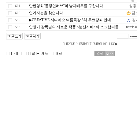
단편영화''폴링인러브''의 남자배우를 구합니다.
심용
601
연기자분을 찾습니다
김
600
▶CREATIVE 시나리오 여름특강 3차 무료강좌 안내
김
599
안병기 감독님의 새로운 작품 <분신사바>의 스크랩터를 ...
narciss
598
..
[1]
[2]
[3]
[4]
[5]
[6]
[7]
[8]
[9]
[10]
[43]
▶