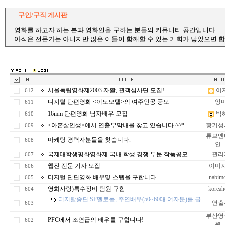
구인/구직 게시판
영화를 하고자 하는 분과 영화인을 구하는 분들의 커뮤니티 공간입니다.
아직은 전문가는 아니지만 많은 이들이 함깨할 수 있는 기회가 닿았으면 합
서울독립영화제2003 자활, 관객심사단 모집!
이
612
디지털 단편영화 <이도모텔>의 여주인공 공모
앙
611
16mm 단편영화 남자배우 모집
박
610
<아홉살인생>에서 연출부막내를 찾고 있습니다.^^*
황기성
609
튜브엔
마케팅 경력자분들을 찾습니다.
608
인 ..
국제대학생평화영화제 국내 학생 경쟁 부문 작품공모
관리
607
웹진 전문 기자 모집
이미
606
디지털 단편영화 배우및 스텝을 구합니다.
nabim
605
영화사랑)특수장비 팀원 구함
koreah
604
디지탈중편 SF멜로물, 주연배우(50~60대 여자분)를 급
연출
603
...
부산영
PFC에서 조연급의 배우를 구합니다!
602
원 ..