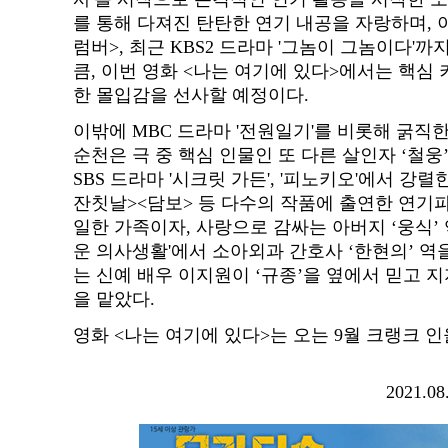
를 통해 다져진 탄탄한 연기 내공을 자랑하며, 
럼버>, 최근 KBS2 드라마 '그놈이 그놈이다'
큼, 이번 영화 <나는 여기에 있다>에서는 핵심
한 몰입감을 선사할 예정이다.
이밖에 MBC 드라마 '전원일기'를 비롯해 굵직
순천은 극 중 핵심 인물인 또 다른 살인자 ‘철웅’
SBS 드라마 '시크릿 가든', '피노키오'에서 강렬
잔칫날><담보> 등 다수의 작품에 출연한 연기파
일한 가족이자, 사랑으로 감싸는 아버지 ‘웅식’ 역으
운 의사생활'에서 소아외과 간호사 ‘한현의’ 역
는 신예 배우 이지원이 ‘규종’을 옆에서 믿고 지
을 맡았다.
영화 <나는 여기에 있다>는 오는 9월 크랭크 인
2021.