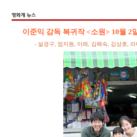
이준익 감독 복귀작 <소원> 10월 2
- 설경구, 엄지원, 이레, 김해숙, 김상호, 