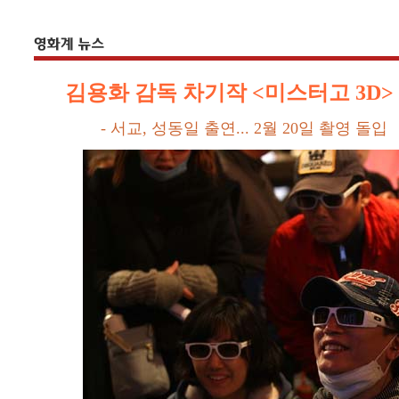
김용화 감독 차기작 <미스터고 3D
- 서교, 성동일 출연... 2월 20일 촬영 돌입