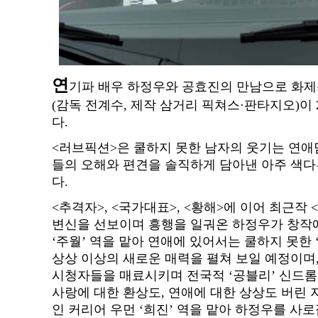
연
기파 배우 하정우와 공효진의 만남으로 화제
(감독 전계수, 제작 삼거리 픽쳐스·판타지오)이 2
다.
<러브픽션>은 쿨하지 못한 남자의 웃기는 연애
들의 오해와 편견을 솔직하게 담아낸 아주 색다
다.
<추격자>, <국가대표>, <황해>에 이어 최근작
변신을 선보이며 흥행을 일궈온 하정우가 창작
‘주월’ 역을 맡아 연애에 있어서는 쿨하지 못한 
상상 이상의 새로운 매력을 펼쳐 보일 예정이며,
시청자들을 매료시키며 전국적 ‘공블리’ 신드롬
사랑에 대한 환상도, 연애에 대한 상상도 버린 
인 커리어 우먼 ‘희진’ 역을 맡아 하정우를 사