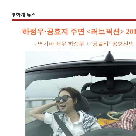
하정우·공효지 주연 <러브픽션> 201
- 연기파 배우 하정우 + ‘공블리’ 공효진의