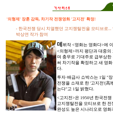
'의형제' 장훈 감독, 차기작 전쟁영화 '고지전' 확정!
- 한국전쟁 당시 치열했던 고지쟁탈전을 모티브로... 
박상연 작가 참여
데
뷔작 <영화는 영화다>에 이
<의형제>까지 평단과 대중의 
며 충무로 기대주로 급부상한 
써 차기작을 확정하고 새 영화
다.
투자·배급사 쇼박스는 1일 "
전쟁을 소재로 한 '고지전'(高
는다"고 1일 밝혔다.
<고지전>은 1950년 한국전
고지쟁탈전을 모티브로 한 전
완성도 높은 시나리오로 영화