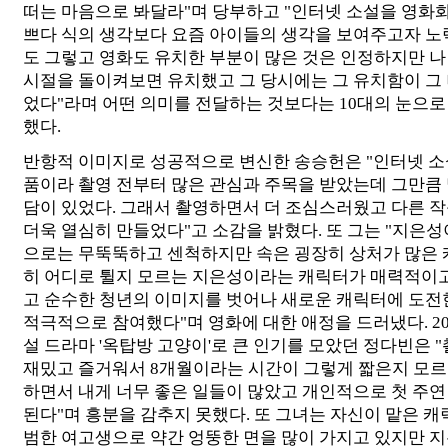
떠는 마음으로 봐달라"며 당부하고 "인터넷 소설을 영화화
쁘다 식의 생각보다 요즘 아이들의 생각을 보여주고자 노
도 그렇고 영화도 유치한 부분이 많은 것은 인정하지만 나
시절을 돌이켜보면 유치했고 그 당시에는 그 유치함이 그
었다"라며 어떤 의미를 전달하는 것보다는 10대의 눈으로
했다.
반항적 이미지로 성공적으로 변신한 송승헌은 "인터넷 소
품이라 촬영 전부터 많은 관심과 주목을 받았는데 그만큼 
담이 있었다. 그래서 촬영하면서 더 조심스러웠고 다른 작
더욱 열심히 만들었다"고 소감을 밝혔다. 또 그는 "지은
으로는 무뚝뚝하고 센척하지만 속은 굉장히 상처가 많은 
히 어디로 튈지 모르는 지은성이라는 캐릭터가 매력적이
고 순수한 청년의 이미지를 벗어나 새로운 캐릭터에 도전
적극적으로 참여했다"며 영화에 대한 애정을 드러냈다. 2
설 드라마 '옥탑방 고양이'로 큰 인기를 모았던 정다빈은 
재밌고 즐거워서 8개월이라는 시간이 그렇게 짧은지 모르
하면서 내게 너무 좋은 일들이 많았고 개인적으로 첫 주연
된다"며 흥분을 감추지 못했다. 또 그녀는 자신이 맡은 캐
범한 여고생으로 약간 엉뚱한 면을 많이 가지고 있지만 