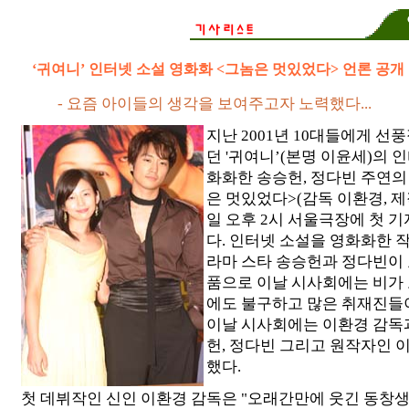
‘귀여니’ 인터넷 소설 영화화 <그놈은 멋있었다> 언론 공개
- 요즘 아이들의 생각을 보여주고자 노력했다...
지난 2001년 10대들에게 선
던 '귀여니’(본명 이윤세)의 
화화한 송승헌, 정다빈 주연의
은 멋있었다>(감독 이환경, 제작
일 오후 2시 서울극장에 첫 
다. 인터넷 소설을 영화화한 
라마 스타 송승헌과 정다빈이 
품으로 이날 시사회에는 비가 
에도 불구하고 많은 취재진들
이날 시사회에는 이환경 감독
헌, 정다빈 그리고 원작자인 
했다.
첫 데뷔작인 신인 이환경 감독은 "오래간만에 웃긴 동창