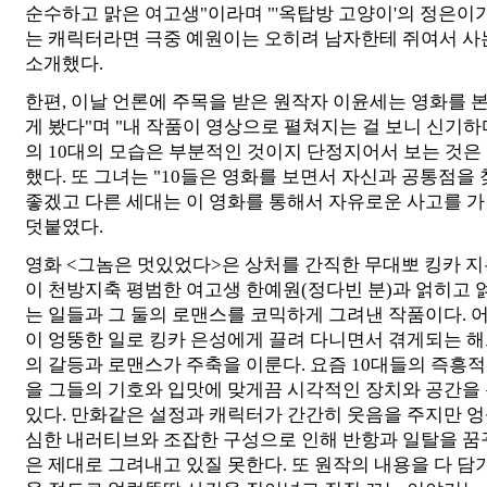
순수하고 맑은 여고생"이라며 "'옥탑방 고양이'의 정은이
는 캐릭터라면 극중 예원이는 오히려 남자한테 쥐여서 사
소개했다.
한편, 이날 언론에 주목을 받은 원작자 이윤세는 영화를 본
게 봤다"며 "내 작품이 영상으로 펼쳐지는 걸 보니 신기하
의 10대의 모습은 부분적인 것이지 단정지어서 보는 것은
했다. 또 그녀는 "10들은 영화를 보면서 자신과 공통점을
좋겠고 다른 세대는 이 영화를 통해서 자유로운 사고를 
덧붙였다.
영화 <그놈은 멋있었다>은 상처를 간직한 무대뽀 킹카 지
이 천방지축 평범한 여고생 한예원(정다빈 분)과 얽히고
는 일들과 그 둘의 로맨스를 코믹하게 그려낸 작품이다. 
이 엉뚱한 일로 킹카 은성에게 끌려 다니면서 겪게되는 해
의 갈등과 로맨스가 주축을 이룬다. 요즘 10대들의 즉흥
을 그들의 기호와 입맛에 맞게끔 시각적인 장치와 공간을
있다. 만화같은 설정과 캐릭터가 간간히 웃음을 주지만 
심한 내러티브와 조잡한 구성으로 인해 반항과 일탈을 꿈꾸
은 제대로 그려내고 있질 못한다. 또 원작의 내용을 다 담