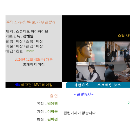
2023, 드라마, 101분, 12세 관람가
제 작 : 스튜디오 하이파이브
스틸 사진
각본/감독 :
정해일
촬 영 : 미상 l 조 명 : 미상
미 술 : 미상 l 편 집 : 미상
...
배 급 : 찬란
more
2024년 12월 4일(수) 개봉
홈페이지 미정
예고편
l
MV
l
메이킹
= 관련기사 =
출 연
-
가
유정 ::
박예영
기정 ::
이하은
관련기사가 없습니다
희진 ::
김이경