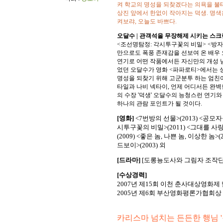
켜 학교의 명성을 되찾겠다는 의욕을 불
상진 앞에서 한없이 작아지는 덕생. 명색
켜보랴, 오늘도 바쁘다.
오달수 | 관객석을 무장해제 시키는 스크
<조선명탐정: 각시투구꽃의 비밀> <방자전
만으로도 폭풍 존재감을 선보여 온 배우 
연기로 어떤 작품에서든 자신만의 개성 
었던 오달수가 영화 <파파로티>에서는 
명성을 되찾기 위해 고군분투 하는 엄친아
타일과 나비 넥타이, 언제 어디서든 완
의 수장 '덕생' 오달수의 능청스런 연기와
하나의 관람 포인트가 될 것이다.
[영화]
<7번방의 선물>(2013) <공모자들
시투구꽃의 비밀>(2011) <그대를 사랑합
(2009) <좋은 놈, 나쁜 놈, 이상한 놈>(2
드보이>(2003) 외
[드라마]
[도롱뇽도사와 그림자 조작단](20
[수상경력]
2007년 제15회 이천 춘사대상영화제
2005년 제6회 부산영화평론가협회상
카리스마 넘치는 든든한 행님 '