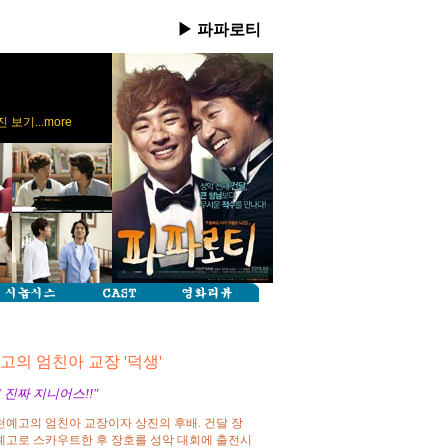
▶ 파파로티
 보기...more
고의 엄친아 교장 '덕생'
 진짜 지니어스!!"
예고의 엄친아 교장이자 상진의 후배. 건달 장
예고로 스카우트한 후 장호를 성악 대회에 출전시