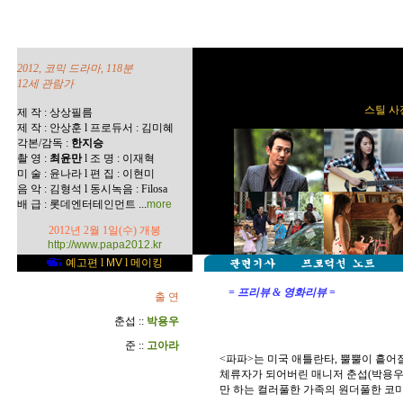
2012, 코믹 드라마, 118분
12세 관람가
스틸 사진
제 작 : 상상필름
제 작 : 안상훈 l 프로듀서 : 김미혜
각본/감독 :
한지승
촬 영 :
최윤만
l 조 명 : 이재혁
미 술 : 윤나라 l 편 집 : 이현미
음 악 : 김형석 l 동시녹음 : Filosa
...
배 급 : 롯데엔터테인먼트
more
2012년 2월 1일(수) 개봉
http://www.papa2012.kr
예고편
l
MV
l
메이킹
= 프리뷰 & 영화리뷰 =
출 연
춘섭 ::
박용우
준 ::
고아라
<파파>는 미국 애틀란타, 뿔뿔이 흩어
체류자가 되어버린 매니저 춘섭(박용우
만 하는 컬러풀한 가족의 원더풀한 코