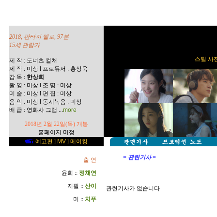
2018, 판타지 멜로, 97분
15세 관람가
스틸 사진 
제 작 : 도너츠 컬처
제 작 : 미상 l 프로듀서 : 홍상욱
감 독 :
한상희
촬 영 : 미상 l 조 명 : 미상
미 술 : 미상 l 편 집 : 미상
음 악 : 미상 l 동시녹음 : 미상
...
배 급 : 영화사 그램
more
2018년 2월 22일(목) 개봉
홈페이지 미정
예고편
l
MV
l
메이킹
= 관련기사 =
출 연
윤희 ::
정채연
지필 ::
산이
관련기사가 없습니다
미 ::
치푸