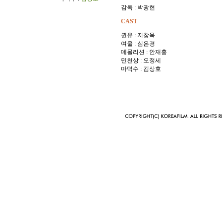
감독 : 박광현
CAST
권유 : 지창욱
여울 : 심은경
데몰리션 : 안재홍
민천상 : 오정세
마덕수 : 김상호