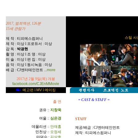
2017, 범죄액션, 126분
15세 관람가
스틸 사진
제 작 : 티피에스컴퍼니
제 작 : 미상 l 프로듀서 : 미상
감 독 :
박광현
촬 영 : 미상 l 조 명 : 미상
미 술 : 미상 l 편 집 : 미상
음 악 : 미상 l 동시녹음 : 미상
...
배 급 : CJ엔터테인먼트
more
2017년 2월 9일(목) 개봉
facebook.com/CJEnMMovie
예고편
l
MV
l
메이킹
= CAST & STAFF =
출 연
권유 ::
지창욱
여울 ::
심은경
STAFF
데몰리션 ::
안재홍
제공/배급 : CJ엔터테인먼트
민천상 ::
오정세
제작 : 티피에스컴퍼니
마덕수 :
김상호