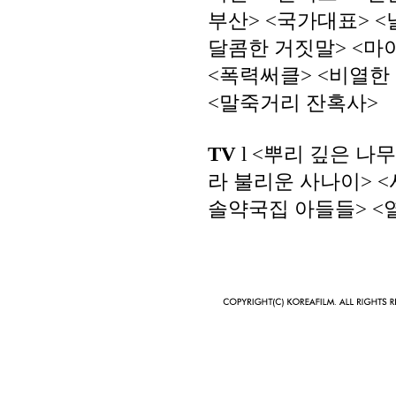
부산> <국가대표> <
달콤한 거짓말> <마이 
<폭력써클> <비열한 
<말죽거리 잔혹사>
TV
l <뿌리 깊은 나무
라 불리운 사나이> <
솔약국집 아들들> <