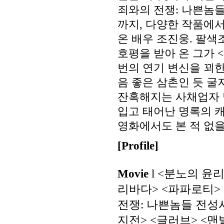
죄와의 전쟁: 나쁜놈들
까지, 다양한 작품에서
온 배우 조진웅. 팔색
호평을 받아 온 그가 
번의 연기 변신을 꾀한
음 좋은 삼촌인 듯 굴
잔혹해지는 사채업자 
입고 태어난 명록의 
영화에서도 본 적 없을
[Profile]
Movie
l <분노의 윤리
리바다> <파파로티> 
전쟁: 나쁜놈들 전성시
지전> <글러브> <맨