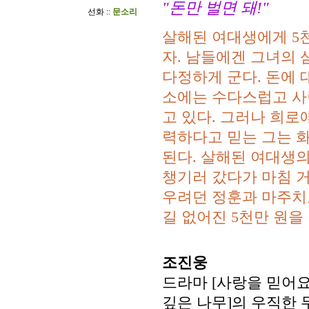
"돈만 벌면 돼!"
선화 ::
문소리
살해된 여대생에게 5천
자. 남들에겐 그녀의
다정하게 군다. 돈에 
소에는 수다스럽고 사
고 있다. 그러나 희로
력하다고 믿는 그는 화
된다. 살해된 여대생의
챙기러 갔다가 마침 
우려던 정훈과 마주치
길 없어진 5천만 원을
조진웅
드라마 [사랑을 믿어요]
깊은 나무]의 우직한 