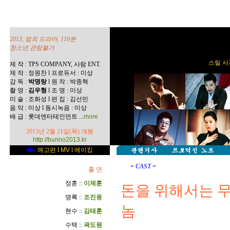
2013, 범죄 드라마, 110분
청소년 관람불가
스틸 사진
제 작 : TPS COMPANY, 사람 ENT.
제 작 : 정원찬 l 프로듀서 : 미상
감 독 :
박명랑
l 원 작 : 박종혁
촬 영 :
김우형
l 조 명 : 미상
미 술 : 조화성 l 편 집 : 김선민
음 악 : 미상 l 동시녹음 : 미상
...
배 급 : 롯데엔터테인먼트
more
2013년 2월 21일(목) 개봉
http://bunno2013.kr
예고편
l
MV
l
메이킹
= CAST =
출 연
정훈 ::
이제훈
돈을 위해서는 
명록 ::
조진웅
놈
현수 ::
김태훈
수택 ::
곽도원