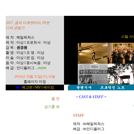
2017, 음악 다큐멘터리, 89분
12세 관람가
스틸 사진
제 작 : 해밀픽쳐스
제 작 : 미상 l 프로듀서 : 미상
감 독 :
권경원
촬 영 : 미상 l 조 명 : 미상
미 술 : 미상 l 편 집 : 미상
음 악 : 미상 l 동시녹음 : 미상
...
배 급 : 인디플러그
more
2018년 10월 31일(수) 개봉
홈페이지 미정
예고편
l
MV
l
메이킹
= CAST & STAFF =
출 연
-
강기훈 외
STAFF
제작 : ㈜해밀픽쳐스
배급 : ㈜인디플러그